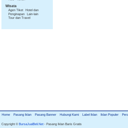
Wisata
Agen Tiket
Hotel dan
Penginapan
Lain-lain
Tour dan Travel
Home
Pasang Iklan
Pasang Banner
Hubungi Kami
Label Iklan
Iklan Populer
Per
Copyright ©
BursaJualBeli.Net
- Pasang Iklan Baris Gratis