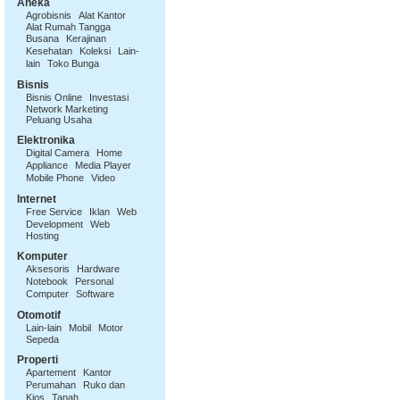
Aneka
Agrobisnis
Alat Kantor
Alat Rumah Tangga
Busana
Kerajinan
Kesehatan
Koleksi
Lain-
lain
Toko Bunga
Bisnis
Bisnis Online
Investasi
Network Marketing
Peluang Usaha
Elektronika
Digital Camera
Home
Appliance
Media Player
Mobile Phone
Video
Internet
Free Service
Iklan
Web
Development
Web
Hosting
Komputer
Aksesoris
Hardware
Notebook
Personal
Computer
Software
Otomotif
Lain-lain
Mobil
Motor
Sepeda
Properti
Apartement
Kantor
Perumahan
Ruko dan
Kios
Tanah