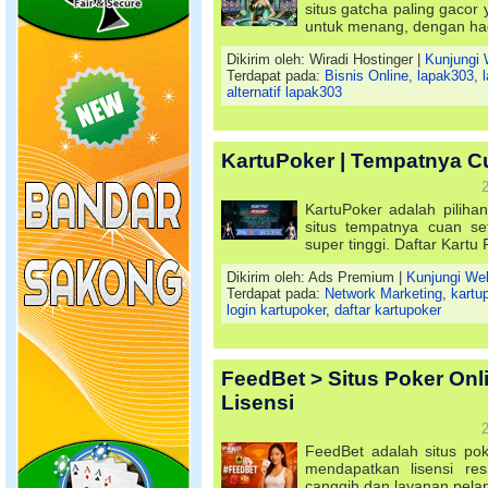
situs gatcha paling gaco
untuk menang, dengan ha
Dikirim oleh: Wiradi Hostinger |
Kunjungi 
Terdapat pada:
Bisnis Online
,
lapak303
,
alternatif lapak303
KartuPoker | Tempatnya C
2
KartuPoker adalah pilihan
situs tempatnya cuan s
super tinggi. Daftar Kartu
Dikirim oleh: Ads Premium |
Kunjungi We
Terdapat pada:
Network Marketing
,
kartu
login kartupoker
,
daftar kartupoker
FeedBet > Situs Poker On
Lisensi
2
FeedBet adalah situs pok
mendapatkan lisensi r
canggih dan layanan pela