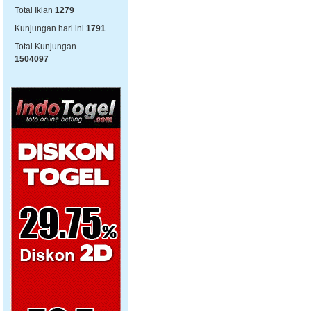
Total Iklan
1279
Kunjungan hari ini
1791
Total Kunjungan
1504097